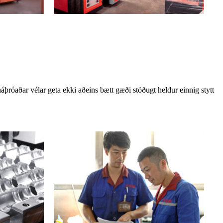
áþróaðar vélar geta ekki aðeins bætt gæði stöðugt heldur einnig stytt