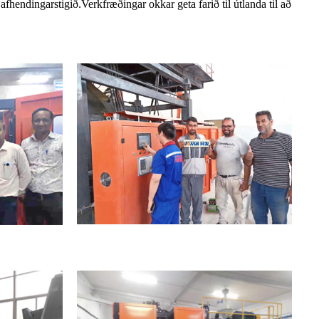
hendingarstigið.Verkfræðingar okkar geta farið til útlanda til að