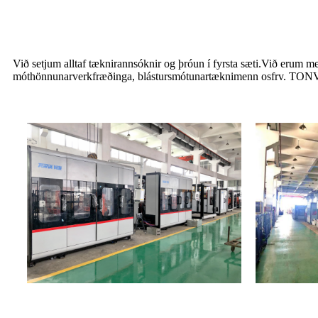
Við setjum alltaf tæknirannsóknir og þróun í fyrsta sæti.Við erum 
móthönnunarverkfræðinga, blástursmótunartæknimenn osfrv. TONVA