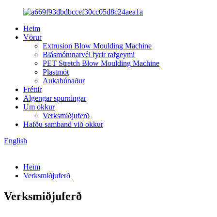
Heim
Vörur
Extrusion Blow Moulding Machine
Blásmótunarvél fyrir rafgeymi
PET Stretch Blow Moulding Machine
Plastmót
Aukabúnaður
Fréttir
Algengar spurningar
Um okkur
Verksmiðjuferð
Hafðu samband við okkur
English
Heim
Verksmiðjuferð
Verksmiðjuferð