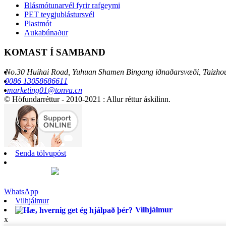
Blásmótunarvél fyrir rafgeymi
PET teygjublástursvél
Plastmót
Aukabúnaður
KOMAST Í SAMBAND
No.30 Huihai Road, Yuhuan Shamen Bingang iðnaðarsvæði, Taizhou
0086 13058686611
marketing01@tonva.cn
© Höfundarréttur - 2010-2021 : Allur réttur áskilinn.
Senda tölvupóst
WhatsApp
Vilhjálmur
Vilhjálmur
x