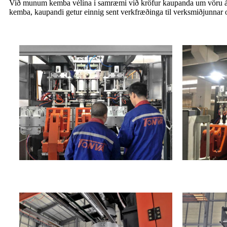
Við munum kemba vélina í samræmi við kröfur kaupanda um vöru á kembi
kemba, kaupandi getur einnig sent verkfræðinga til verksmiðjunnar o