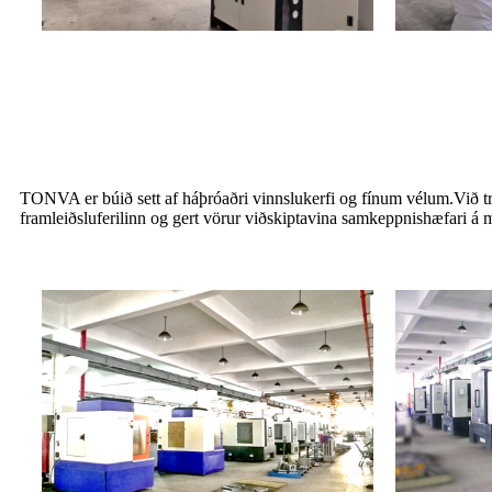
TONVA er búið sett af háþróaðri vinnslukerfi og fínum vélum.Við trúu
framleiðsluferilinn og gert vörur viðskiptavina samkeppnishæfari á 