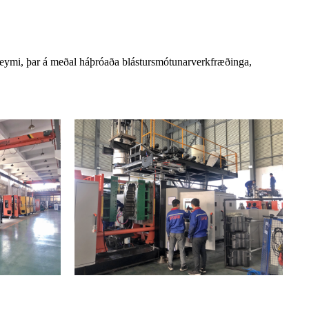
 teymi, þar á meðal háþróaða blástursmótunarverkfræðinga,