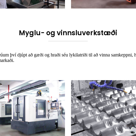
Myglu- og vinnsluverkstæði
m því djúpt að gæði og hraði séu lykilatriði til að vinna samkeppni, h
markaði.