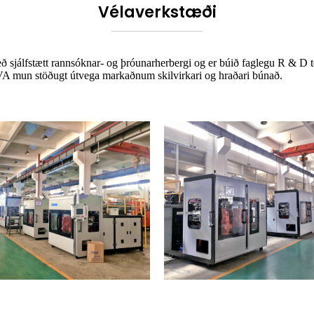
Vélaverkstæði
með sjálfstætt rannsóknar- og þróunarherbergi og er búið faglegu R & D
 mun stöðugt útvega markaðnum skilvirkari og hraðari búnað.