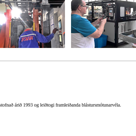
tofnað árið 1993 og leiðtogi framleiðanda blástursmótunarvéla.