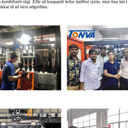
forrit stigi .Eftir að kaupandi hefur staðfest sýnin, mun fara inn í af
kkar til að læra aðgerðina.