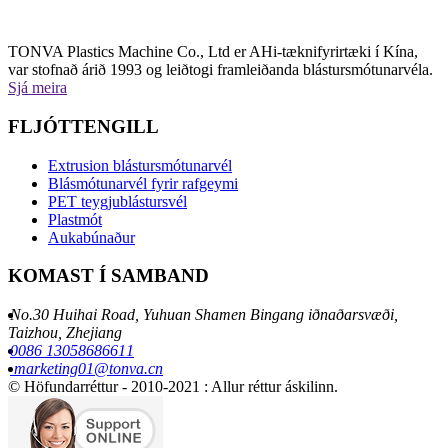
TONVA Plastics Machine Co., Ltd er AHi-tæknifyrirtæki í Kína,
var stofnað árið 1993 og leiðtogi framleiðanda blástursmótunarvéla.
Sjá meira
FLJÓTTENGILL
Extrusion blástursmótunarvél
Blásmótunarvél fyrir rafgeymi
PET teygjublástursvél
Plastmót
Aukabúnaður
KOMAST Í SAMBAND
No.30 Huihai Road, Yuhuan Shamen Bingang iðnaðarsvæði,
Taizhou, Zhejiang
0086 13058686611
marketing01@tonva.cn
© Höfundarréttur - 2010-2021 : Allur réttur áskilinn.