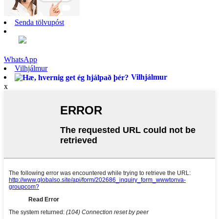
Senda tölvupóst
WhatsApp
Vilhjálmur
Vilhjálmur
x