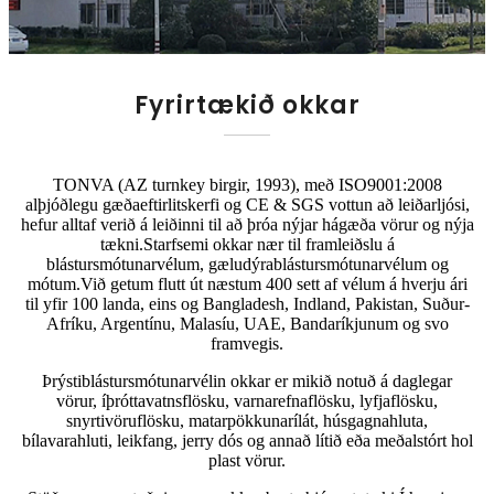
Fyrirtækið okkar
TONVA (AZ turnkey birgir, 1993), með ISO9001:2008
alþjóðlegu gæðaeftirlitskerfi og CE & SGS vottun að leiðarljósi,
hefur alltaf verið á leiðinni til að þróa nýjar hágæða vörur og nýja
tækni.Starfsemi okkar nær til framleiðslu á
blástursmótunarvélum, gæludýrablástursmótunarvélum og
mótum.Við getum flutt út næstum 400 sett af vélum á hverju ári
til yfir 100 landa, eins og Bangladesh, Indland, Pakistan, Suður-
Afríku, Argentínu, Malasíu, UAE, Bandaríkjunum og svo
framvegis.
Þrýstiblástursmótunarvélin okkar er mikið notuð á daglegar
vörur, íþróttavatnsflösku, varnarefnaflösku, lyfjaflösku,
snyrtivöruflösku, matarpökkunarílát, húsgagnahluta,
bílavarahluti, leikfang, jerry dós og annað lítið eða meðalstórt hol
plast vörur.