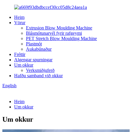
Heim
Vörur
Extrusion Blow Moulding Machine
Blásmótunarvél fyrir rafgeymi
PET Stretch Blow Moulding Machine
Plastmót
Aukabúnaður
Fréttir
Algengar spurningar
Um okkur
Verksmiðjuferð
Hafðu samband við okkur
English
Heim
Um okkur
Um okkur