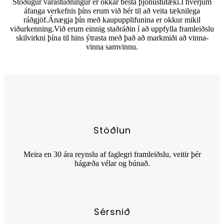
Stöðugur varastuðningur er okkar besta þjónustutæki.Í hverjum
áfanga verkefnis þíns erum við hér til að veita tæknilega
ráðgjöf.Ánægja þín með kaupupplifunina er okkur mikil
viðurkenning.Við erum einnig staðráðin í að uppfylla framleiðslu
skilvirkni þína til hins ýtrasta með það að markmiði að vinna-
vinna samvinnu.
Stöðlun
Meira en 30 ára reynslu af faglegri framleiðslu, veitir þér
hágæða vélar og búnað.
Sérsnið