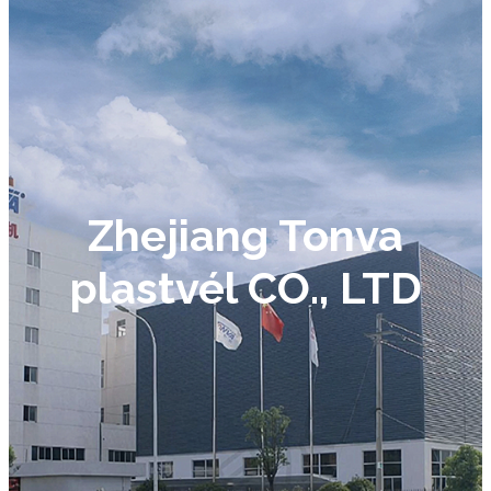
Zhejiang Tonva
plastvél CO., LTD