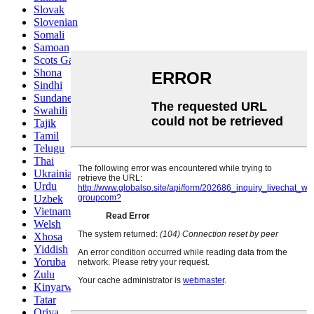
Slovak
Slovenian
Somali
Samoan
Scots Gaelic
Shona
Sindhi
Sundanese
Swahili
Tajik
Tamil
Telugu
Thai
Ukrainian
Urdu
Uzbek
Vietnamese
Welsh
Xhosa
Yiddish
Yoruba
Zulu
Kinyarwanda
Tatar
Oriya