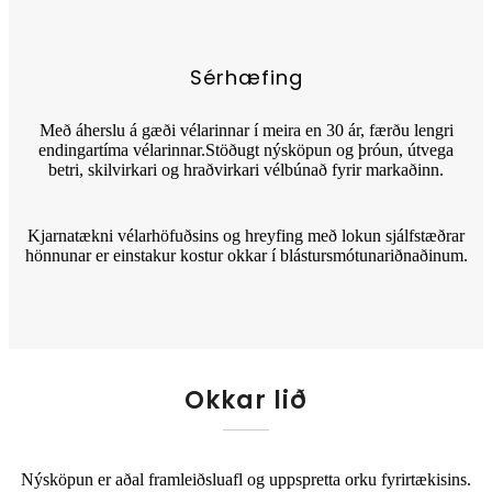
Sérhæfing
Með áherslu á gæði vélarinnar í meira en 30 ár, færðu lengri
endingartíma vélarinnar.Stöðugt nýsköpun og þróun, útvega
betri, skilvirkari og hraðvirkari vélbúnað fyrir markaðinn.
Kjarnatækni vélarhöfuðsins og hreyfing með lokun sjálfstæðrar
hönnunar er einstakur kostur okkar í blástursmótunariðnaðinum.
Okkar lið
Nýsköpun er aðal framleiðsluafl og uppspretta orku fyrirtækisins.