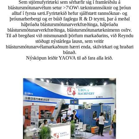
Sem stjörnufyrirtæki sem sérhæfir sig í framleiðslu á
blástursmótunarvélum setur >7\OW\ tæknirannsóknir og þróun
alltaf í fyrsta sæti.Fyrirtækið hefur sjálfstætt rannsóknar- og
þróunarherbergi og er búið faglegu R & D teymi, þar á meðal
háþróaða blástursmótunarverkfræðinga, háþróaða
blástursmótunarverkfræðinga, blástursmótunartæknimenn osfrv.
Til að bregðast við mismunandi þörfum markaðarins, við Reyndu
stöðugt nýstárlega lausn, sem veitir
blástursmótunarvélamarkaðnum hærri enda, skilvirkari og hraðari
búnað.
Nýsköpun leiðir YAOVA til að fara alla leið.