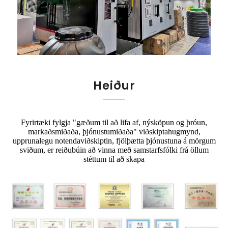
Heiður
Fyrirtæki fylgja "gæðum til að lifa af, nýsköpun og þróun,
markaðsmiðaða, þjónustumiðaða" viðskiptahugmynd,
upprunalegu notendaviðskiptin, fjölþætta þjónustuna á mörgum
sviðum, er reiðubúin að vinna með samstarfsfólki frá öllum
stéttum til að skapa