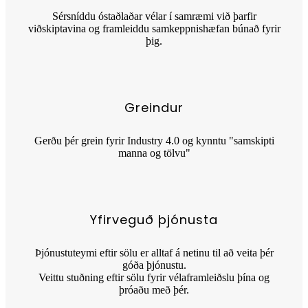
Sérsníddu óstaðlaðar vélar í samræmi við þarfir
viðskiptavina og framleiddu samkeppnishæfan búnað fyrir
þig.
Greindur
Gerðu þér grein fyrir Industry 4.0 og kynntu "samskipti
manna og tölvu"
Yfirveguð þjónusta
Þjónustuteymi eftir sölu er alltaf á netinu til að veita þér
góða þjónustu.
Veittu stuðning eftir sölu fyrir vélaframleiðslu þína og
þróaðu með þér.